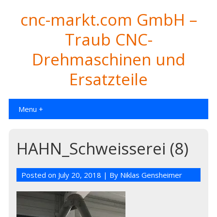
cnc-markt.com GmbH –
Traub CNC-
Drehmaschinen und
Ersatzteile
Menu +
HAHN_Schweisserei (8)
Posted on
July 20, 2018
| By
Niklas Gensheimer