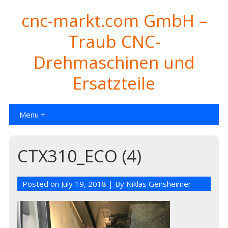
cnc-markt.com GmbH –
Traub CNC-
Drehmaschinen und
Ersatzteile
Menu +
CTX310_ECO (4)
Posted on
July 19, 2018
| By
Niklas Gensheimer