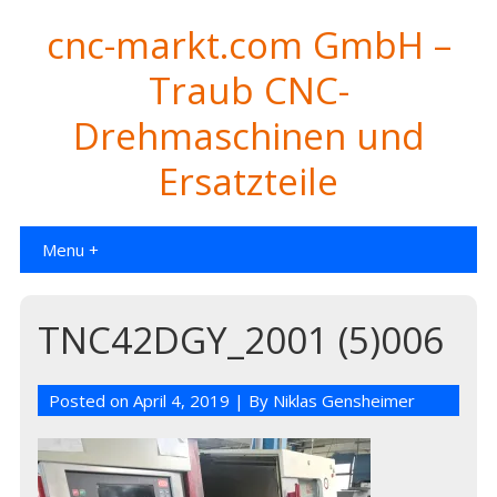
cnc-markt.com GmbH –
Traub CNC-
Drehmaschinen und
Ersatzteile
Menu +
TNC42DGY_2001 (5)006
Posted on
April 4, 2019
| By
Niklas Gensheimer