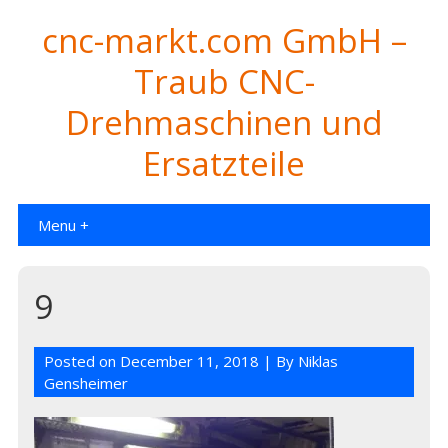
cnc-markt.com GmbH –
Traub CNC-
Drehmaschinen und
Ersatzteile
Menu +
9
Posted on
December 11, 2018
| By
Niklas
Gensheimer