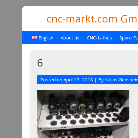
cnc-markt.com Gmb
English
About us
CNC-Lathes
Spare Pa
6
Posted on
April 17, 2018
| By
Niklas Genshei