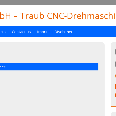
H – Traub CNC-Drehmaschin
rts
Contact us
Imprint | Disclaimer
mer