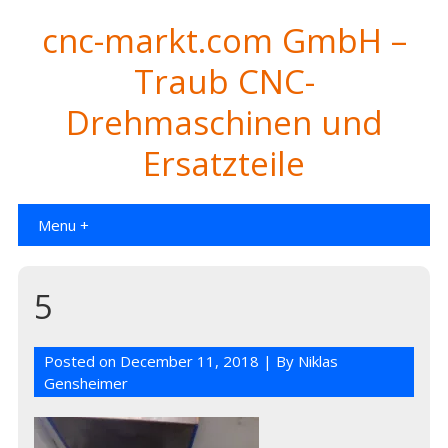
cnc-markt.com GmbH –
Traub CNC-
Drehmaschinen und
Ersatzteile
Menu +
5
Posted on
December 11, 2018
| By
Niklas
Gensheimer