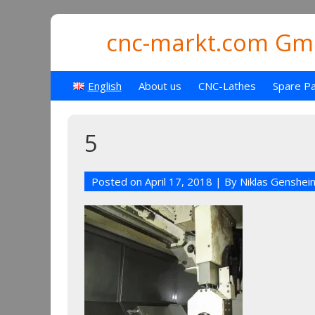
cnc-markt.com Gmb
English
About us
CNC-Lathes
Spare Pa
5
Posted on
April 17, 2018
| By
Niklas Genshei