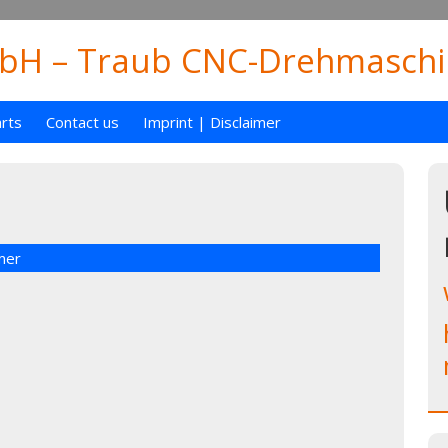
H – Traub CNC-Drehmaschin
rts
Contact us
Imprint | Disclaimer
mer