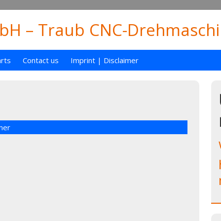
H – Traub CNC-Drehmaschin
rts
Contact us
Imprint | Disclaimer
mer