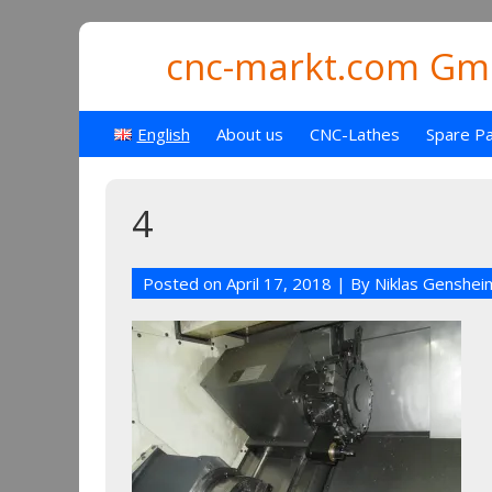
cnc-markt.com Gmb
English
About us
CNC-Lathes
Spare Pa
4
Posted on
April 17, 2018
| By
Niklas Genshei