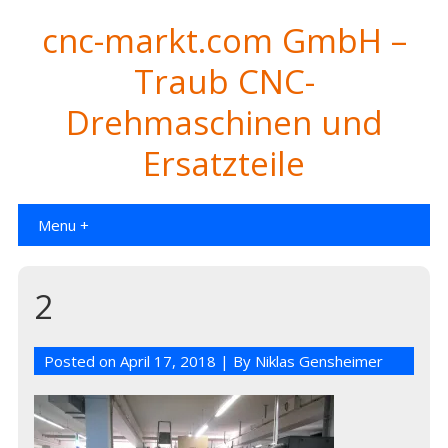
cnc-markt.com GmbH –
Traub CNC-
Drehmaschinen und
Ersatzteile
Menu +
2
Posted on
April 17, 2018
| By
Niklas Gensheimer