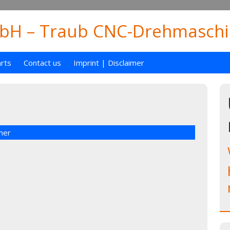
H – Traub CNC-Drehmaschin
rts
Contact us
Imprint | Disclaimer
mer