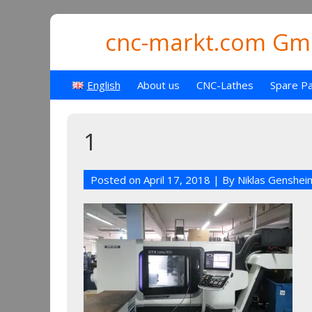
cnc-markt.com Gmb
English
About us
CNC-Lathes
Spare Pa
1
Posted on
April 17, 2018
| By
Niklas Genshei