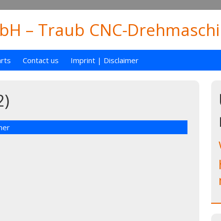
H – Traub CNC-Drehmaschin
rts
Contact us
Imprint | Disclaimer
2)
mer