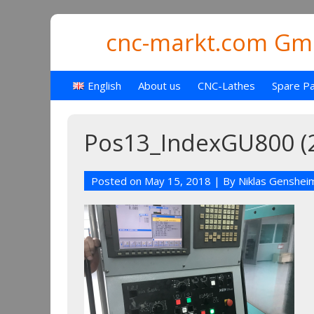
cnc-markt.com Gmb
English
About us
CNC-Lathes
Spare Pa
Pos13_IndexGU800 (
Posted on
May 15, 2018
| By
Niklas Genshei