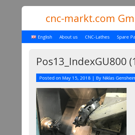
cnc-markt.com Gmb
English
About us
CNC-Lathes
Spare Pa
Pos13_IndexGU800 (
Posted on
May 15, 2018
| By
Niklas Genshei