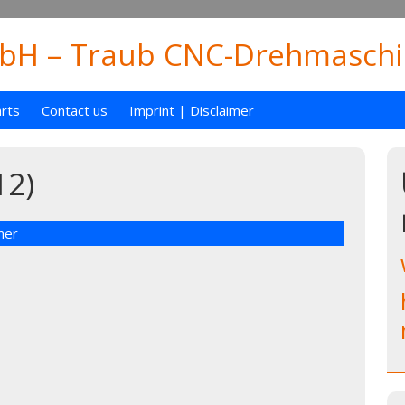
H – Traub CNC-Drehmaschin
rts
Contact us
Imprint | Disclaimer
12)
mer